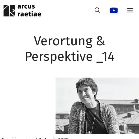
Vai
M
al
contenuto
Verortung &
Perspektive _14