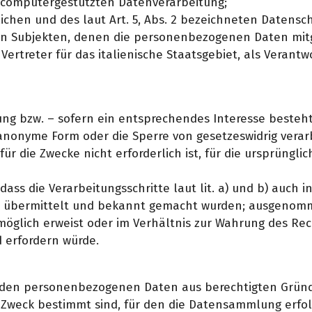
r computergestützten Datenverarbeitung;
ichen und des laut Art. 5, Abs. 2 bezeichneten Datensch
n Subjekten, denen die personenbezogenen Daten mitg
 Vertreter für das italienische Staatsgebiet, als Verant
llung bzw. – sofern ein entsprechendes Interesse besteh
nonyme Form oder die Sperre von gesetzeswidrig verarb
r die Zwecke nicht erforderlich ist, für die ursprünglic
dass die Verarbeitungsschritte laut lit. a) und b) auch 
 übermittelt und bekannt gemacht wurden; ausgenommen
unmöglich erweist oder im Verhältnis zur Wahrung des R
 erfordern würde.
enden personenbezogenen Daten aus berechtigten Gründe
 Zweck bestimmt sind, für den die Datensammlung erfolg