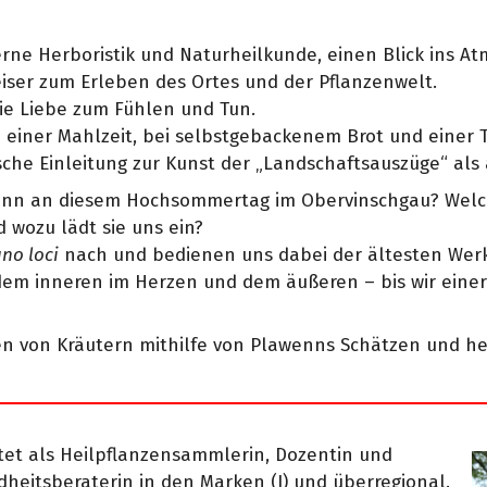
erne Herboristik und Naturheilkunde, einen Blick ins At
iser zum Erleben des Ortes und der Pflanzenwelt.
die Liebe zum Fühlen und Tun.
 einer Mahlzeit, bei selbstgebackenem Brot und einer T
sche Einleitung zur Kunst der „Landschaftsauszüge“ als
enn an diesem Hochsommertag im Obervinschgau? Welc
d wozu lädt sie uns ein?
uno loci
nach und bedienen uns dabei der ältesten Werk
 dem inneren im Herzen und dem äußeren – bis wir einer
ten von Kräutern mithilfe von Plawenns Schätzen und h
eitet als Heilpflanzensammlerin, Dozentin und
dheitsberaterin in den Marken (I) und überregional.