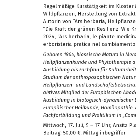
Regelmäßige Kurstätigkeit im Kloster 
Wildpflanzen, Herstellung von Extrak
Autorin von “Ars herbaria, Heilpflanz
“Die Kraft der grünen Resilienz. Wie 
2024, “Ars herbaria, le piante medicina
erboristeria pratica nel cambiamento”
Geboren 1964, klassische Matura in Meran
Heilpflanzenkunde und Phytotherapie an 
Ausbildung als Fachfrau für Kulturarbeit
Studium der anthroposophischen Naturh
Heilpflanzen- und Landschaftsbetrachtu
aktives Mitglied der Europäischen Akad
Ausbildung in biologisch-dynamischer L
Europäischer Heilkunde, Homöopathie. M
Fachfortbildung und Praktikum in „Comm
Mittwoch, 17. Juli, 9 – 17 Uhr, Ansitz 
Beitrag: 50,00 €, Mittag inbegriffen