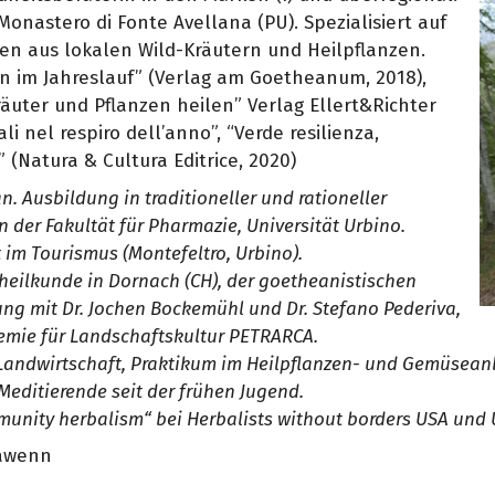
Monastero di Fonte Avellana (PU). Spezialisiert auf
ten aus lokalen Wild-Kräutern und Heilpflanzen.
en im Jahreslauf” (Verlag am Goetheanum, 2018),
Kräuter und Pflanzen heilen” Verlag Ellert&Richter
li nel respiro dell’anno”, “Verde resilienza,
 (Natura & Cultura Editrice, 2020)
. Ausbildung in traditioneller und rationeller
der Fakultät für Pharmazie, Universität Urbino.
 im Tourismus (Montefeltro, Urbino).
eilkunde in Dornach (CH), der goetheanistischen
ng mit Dr. Jochen Bockemühl und Dr. Stefano Pederiva,
emie für Landschaftskultur PETRARCA.
andwirtschaft, Praktikum im Heilpflanzen- und Gemüseanba
editierende seit der frühen Jugend.
unity herbalism“ bei Herbalists without borders USA und
Plawenn